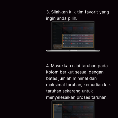
3. Silahkan klik tim favorit yang
ingin anda pilih.
4. Masukkan nilai taruhan pada
kolom berikut sesuai dengan
batas jumlah minimal dan
maksimal taruhan, kemudian klik
taruhan sekarang untuk
menyelesaikan proses taruhan.