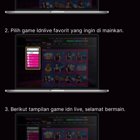
2. Pilih game Idnlive favorit yang ingin di mainkan.
3. Berikut tampilan game idn live, selamat bermain.