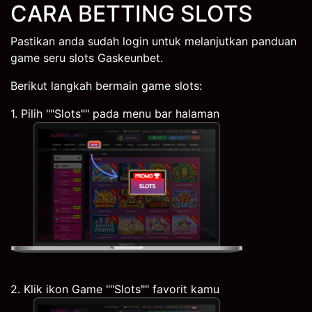
CARA BETTING SLOTS
Pastikan anda sudah login untuk melanjutkan panduan
game seru slots Gaskeunbet.
Berikut langkah bermain game slots:
1. Pilih ""Slots"" pada menu bar halaman
2. Klik ikon Game ""Slots"" favorit kamu