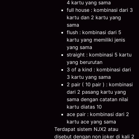
4 kartu yang sama
full house : kombinasi dari 3
kartu dan 2 kartu yang
sama
flush : kombinasi dari 5
kartu yang memiliki jenis
yang sama
straight : kombinasi 5 kartu
yang berurutan
3 of a kind : kombinasi dari
3 kartu yang sama
2 pair ( 10 pair ) : kombinasi
dari 2 pasang kartu yang
sama dengan catatan nilai
kartu diatas 10
ace pair : kombinasi dari 2
kartu ace yang sama
Terdapat sistem NJX2 atau
disebut dengan non joker di kali 2