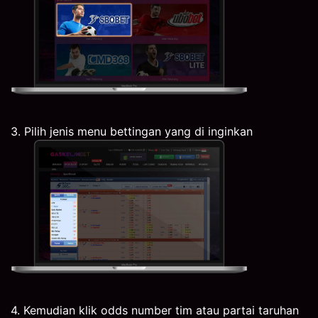
3. Pilih jenis menu bettingan yang di inginkan
4. Kemudian klik odds number tim atau partai taruhan