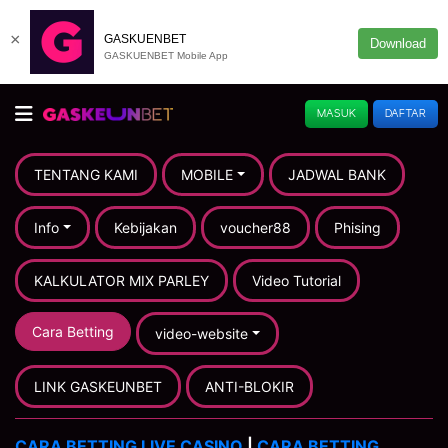
×
GASKUENBET
Download
GASKUENBET Mobile App
MASUK
DAFTAR
TENTANG KAMI
MOBILE
JADWAL BANK
Info
Kebijakan
voucher88
Phising
KALKULATOR MIX PARLEY
Video Tutorial
Cara Betting
video-website
LINK GASKEUNBET
ANTI-BLOKIR
CARA BETTING LIVE CASINO
|
CARA BETTING