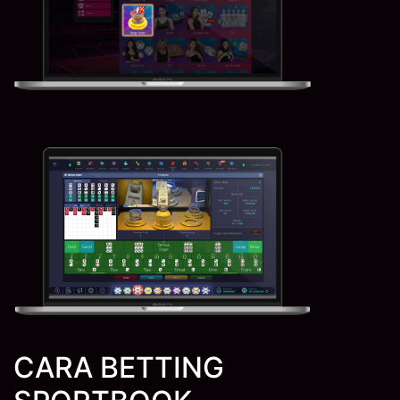
CARA BETTING