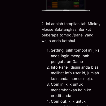
2. Ini adalah tampilan tab Mickey
Mouse Bolatangkas. Berikut
beberapa tombol/panel yang
wajib anda ketahui
Setting, pilih tombol ini jika
anda ingin mengubah
pengaturan Game
Info Panel, disini anda bisa
melihat info user id, jumlah
koin anda, nomor meja.
Coin in, klik untuk
menambahkan koin ke
credit anda
Coin out, klik untuk