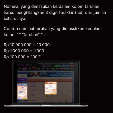
Nominal yang dimasukan ke dalam kolom taruhan
harus menghilangkan 3 digit terakhir (nol) dari jumlah
seharusnya.
Contoh nominal taruhan yang dimasukkan kedalam
kolom """"Taruhan"""":
Rp 10.000.000 = 10.000
Rp 1.000.000 = 1.000
Rp 100.000 = 100""