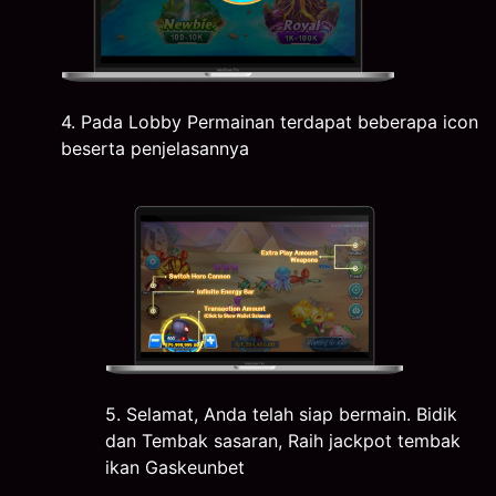
4. Pada Lobby Permainan terdapat beberapa icon
beserta penjelasannya
5. Selamat, Anda telah siap bermain. Bidik
dan Tembak sasaran, Raih jackpot tembak
ikan Gaskeunbet