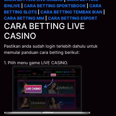
IDNLIVE
|
CARA BETTING SPORTSBOOK
|
CARA
BETTING SLOTS
|
CARA BETTING TEMBAK IKAN
|
CARA BETTING MM
|
CARA BETTING ESPORT
CARA BETTING LIVE
CASINO
Pastikan anda sudah login terlebih dahulu untuk
memulai panduan cara betting berikut:
1. Pilih menu game LIVE CASINO.