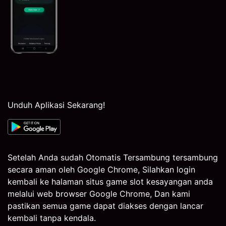
Unduh Aplikasi Sekarang!
Setelah Anda sudah Otomatis Tersambung tersambung
secara aman oleh Google Chrome, Silahkan login
kembali ke halaman situs game slot kesayangan anda
melalui web browser Google Chrome, Dan kami
pastikan semua game dapat diakses dengan lancar
kembali tanpa kendala.